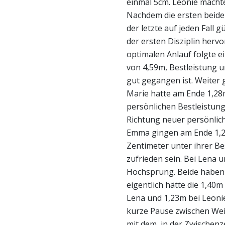
einmal 5cm. Leonie macht
Nachdem die ersten beide
der letzte auf jeden Fall 
der ersten Disziplin herv
optimalen Anlauf folgte e
von 4,59m, Bestleistung u
gut gegangen ist. Weiter
Marie hatte am Ende 1,28m
persönlichen
Bestleistun
Richtung neuer persönlich
Emma gingen am Ende 1,23
Zentimeter unter ihrer Be
zufrieden sein. Bei Lena un
Hochsprung. Beide haben 
eigentlich hätte die 1,40m
Lena und 1,23m bei Leonie
kurze Pause zwischen W
mit dem, in der Zwischenz