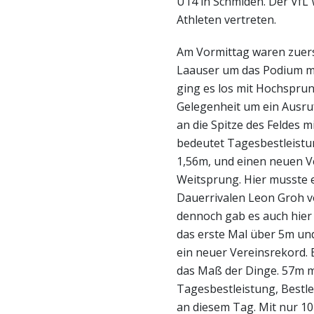
U14 in Schmiden. Der VfL
Athleten vertreten.
Am Vormittag waren zuers
Laauser um das Podium m
ging es los mit Hochsprun
Gelegenheit um ein Ausruf
an die Spitze des Feldes
bedeutet Tagesbestleistun
1,56m, und einen neuen V
Weitsprung. Hier musste 
Dauerrivalen Leon Groh 
dennoch gab es auch hier 
das erste Mal über 5m und
ein neuer Vereinsrekord.
das Maß der Dinge. 57m m
Tagesbestleistung, Bestl
an diesem Tag. Mit nur 1