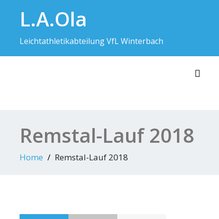
Skip
L.A.Ola
to
content
Leichtathletikabteilung VfL Winterbach
Toggl
Remstal-Lauf 2018
Home
Remstal-Lauf 2018