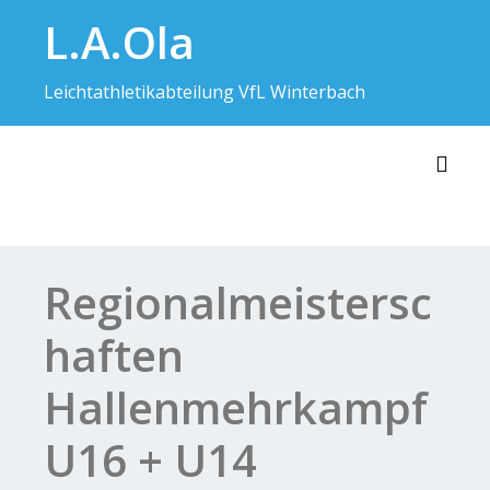
Skip
L.A.Ola
to
content
Leichtathletikabteilung VfL Winterbach
Toggl
Regionalmeistersc
haften
Hallenmehrkampf
U16 + U14